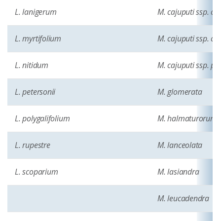
L. lanigerum
M. cajuputi ssp. ca
L. myrtifolium
M. cajuputi ssp. c
L. nitidum
M. cajuputi ssp. pl
L. petersonii
M. glomerata
L. polygalifolium
M. halmaturorum
L. rupestre
M. lanceolata
L. scoparium
M. lasiandra
M. leucadendra