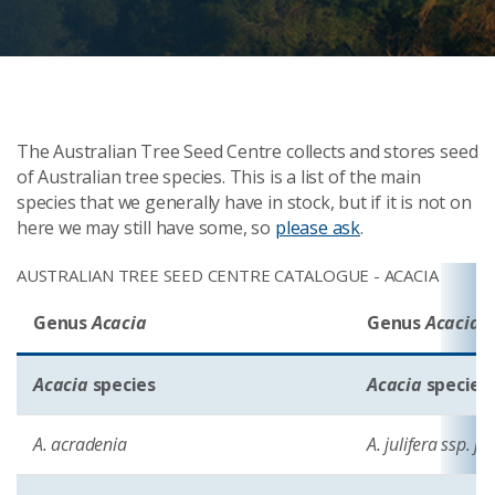
The Australian Tree Seed Centre collects and stores seed
of Australian tree species. This is a list of the main
species that we generally have in stock, but if it is not on
here we may still have some, so
please ask
.
AUSTRALIAN TREE SEED CENTRE CATALOGUE - ACACIA
Genus
Acacia
Genus
Acacia 
Acacia
species
Acacia
species
A. acradenia
A. julifera ssp. jul