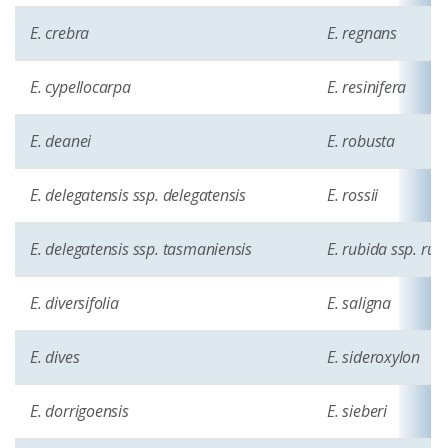
E. crebra
E. regnans
E. cypellocarpa
E. resinifera
E. deanei
E. robusta
E. delegatensis ssp. delegatensis
E. rossii
E. delegatensis ssp. tasmaniensis
E. rubida ssp. rub
E. diversifolia
E. saligna
E. dives
E. sideroxylon
E. dorrigoensis
E. sieberi