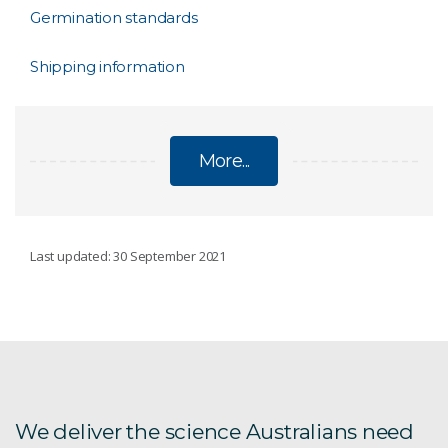
Germination standards
Shipping information
More...
AUSTRALIAN TREE SEED CENTRE
Last updated: 30 September 2021
Purchasing tree seed
Seed catalogue
We deliver the science Australians need
ATSC Publications