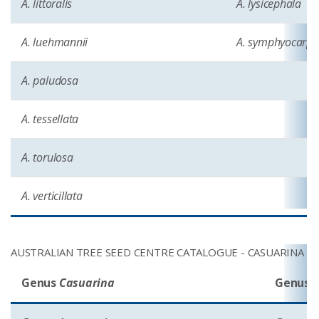
A. littoralis
A. lysicephala
A. luehmannii
A. symphyocarpa
A. paludosa
A. tessellata
A. torulosa
A. verticillata
AUSTRALIAN TREE SEED CENTRE CATALOGUE - CASUARINA &
Genus
Casuarina
Genus
C