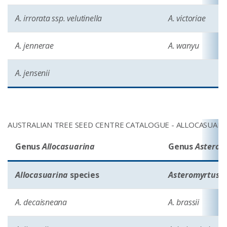
A. irrorata ssp. velutinella
A. victoriae
A. jennerae
A. wanyu
A. jensenii
AUSTRALIAN TREE SEED CENTRE CATALOGUE - ALLOCASUAR
Genus
Allocasuarina
Genus
Asterom
Allocasuarina
species
Asteromyrtus
s
A. decaisneana
A. brassii