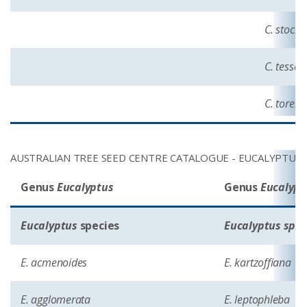
C. stocke
C. tessell
C. torell
AUSTRALIAN TREE SEED CENTRE CATALOGUE - EUCALYPTUS
Genus
Eucalyptus
Genus
Eucalypt
Eucalyptus
species
Eucalyptus spec
E. acmenoides
E. kartzoffiana
E. agglomerata
E. leptophleba