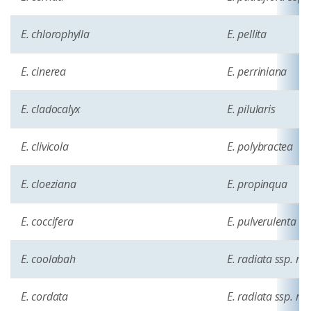
E. chlorophylla
E. pellita
E. cinerea
E. perriniana
E. cladocalyx
E. pilularis
E. clivicola
E. polybractea
E. cloeziana
E. propinqua
E. coccifera
E. pulverulenta
E. coolabah
E. radiata ssp. ra
E. cordata
E. radiata ssp. ro