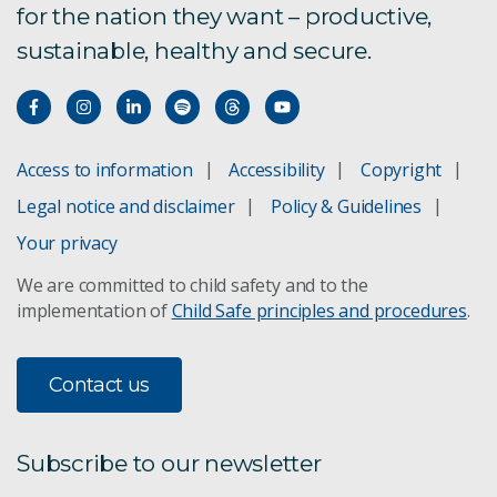
for the nation they want – productive,
sustainable, healthy and secure.
Acacia crassicarpa
QLD
Acacia mangium
QLD
Corymbia maculata
Access to information
Accessibility
Copyright
Legal notice and disclaimer
Policy & Guidelines
Eucalyptus benthamii
NSW and ACT
Your privacy
Eucalyptus cladocalyx
NSW and VIC
We are committed to child safety and to the
implementation of
Child Safe principles and procedures
.
Eucalyptus dunnii
Australian Essential Oil Species Profiles
Contact us
Germination standards
Subscribe to our newsletter
Shipping information