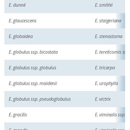
E. dunnii
E. smithii
E. glaucescens
E. staigeriana
E. globoidea
E. stenostoma
E. globulus ssp. bicostata
E. tereticornis ssp
E. globulus ssp. globulus
E. tricarpa
E. globulus ssp. maidenii
E. urophylla
E. globulus ssp. pseudoglobulus
E. victrix
E. gracilis
E. viminalis ssp. 