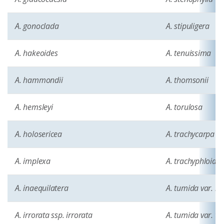
A. gonoclada
A. stipuligera
A. hakeoides
A. tenuissima
A. hammondii
A. thomsonii
A. hemsleyi
A. torulosa
A. holosericea
A. trachycarpa
A. implexa
A. trachyphloia
A. inaequilatera
A. tumida var. k
A. irrorata ssp. irrorata
A. tumida var. t