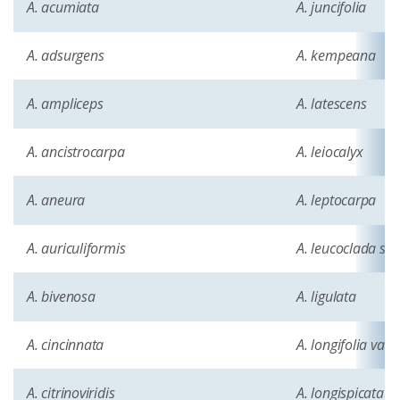
A. acumiata
A. juncifolia
A. adsurgens
A. kempeana
A. ampliceps
A. latescens
A. ancistrocarpa
A. leiocalyx
A. aneura
A. leptocarpa
A. auriculiformis
A. leucoclada ssp
A. bivenosa
A. ligulata
A. cincinnata
A. longifolia var
A. citrinoviridis
A. longispicata