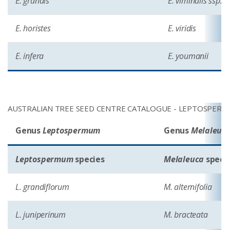
E. grandis
E. viminalis ssp. v
E. horistes
E. viridis
E. infera
E. youmanii
AUSTRALIAN TREE SEED CENTRE CATALOGUE - LEPTOSPER
Genus
Leptospermum
Genus
Melaleuc
Leptospermum
species
Melaleuca
speci
L. grandiflorum
M. alternifolia
L. juniperinum
M. bracteata