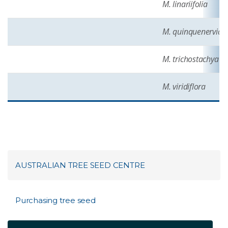
M. linariifolia
M. quinquenervia
M. trichostachya
M. viridiflora
AUSTRALIAN TREE SEED CENTRE
Purchasing tree seed