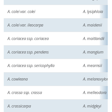
A. colei var. colei
A. lysiphloia
A. colei var. ileocarpa
A. maidenii
A. coriacea ssp. coriacea
A. maitlandii
A. coriacea ssp. pendens
A. mangium
A. coriacea ssp. sericophylla
A. mearnsii
A. cowleana
A. melanoxylon
A. crassa ssp. crassa
A. melleodora
A. crassicarpa
A. midgleyi