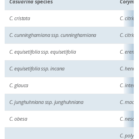
Casuarina
species
Corymb
C. cristata
C. citrio
C. cunninghamiana ssp. cunninghamiana
C. citrio
C. equisetifolia ssp. equisetifolia
C. erema
C. equisetifolia ssp. incana
C. henryi
C. glauca
C. inter
C. junghuhniana ssp. junghuhniana
C. macul
C. obesa
C. nesoph
C. polyc