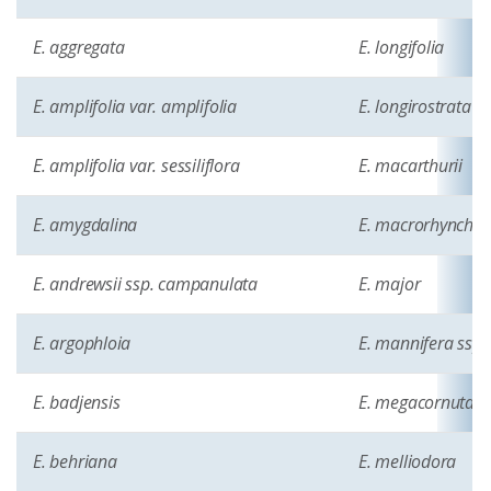
E. aggregata
E. longifolia
E. amplifolia var. amplifolia
E. longirostrata
E. amplifolia var. sessiliflora
E. macarthurii
E. amygdalina
E. macrorhyncha 
E. andrewsii ssp. campanulata
E. major
E. argophloia
E. mannifera ssp.
E. badjensis
E. megacornuta
E. behriana
E. melliodora