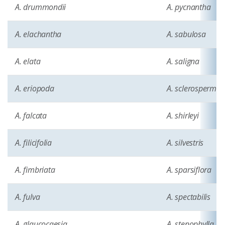
A. drummondii
A. pycnantha
A. elachantha
A. sabulosa
A. elata
A. saligna
A. eriopoda
A. sclerosperma
A. falcata
A. shirleyi
A. filicifolia
A. silvestris
A. fimbriata
A. sparsiflora
A. fulva
A. spectabilis
A. glaucocaesia
A. stenophylla